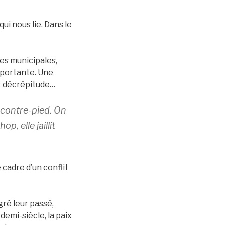
ui nous lie. Dans le
es municipales,
mportante. Une
t décrépitude…
 contre-pied. On
p, elle jaillit
cadre d’un conflit
gré leur passé,
demi-siècle, la paix