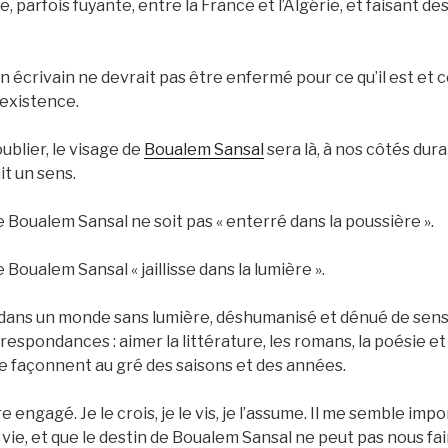
te, parfois fuyante, entre la France et l’Algérie, et faisant
écrivain ne devrait pas être enfermé pour ce qu’il est et ce 
 existence.
ublier, le visage de
Boualem Sansal
sera là, à nos côtés dura
it un sens.
Boualem Sansal ne soit pas « enterré dans la poussière ».
Boualem Sansal « jaillisse dans la lumière ».
dans un monde sans lumière, déshumanisé et dénué de sens
respondances : aimer la littérature, les romans, la poésie et 
ure façonnent au gré des saisons et des années.
e engagé. Je le crois, je le vis, je l’assume. Il me semble im
 vie, et que le destin de Boualem Sansal ne peut pas nous fair