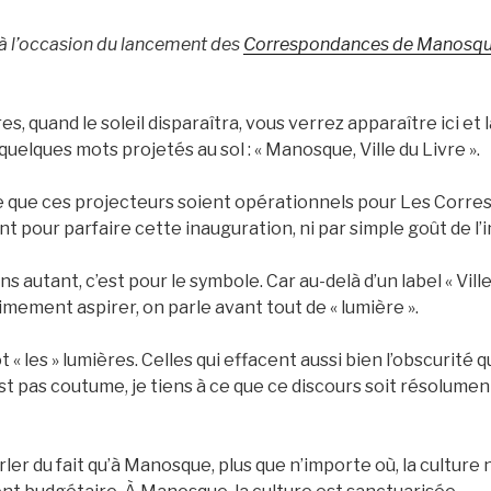
à l’occasion du lancement des
Correspondances de Manosq
, quand le soleil disparaîtra, vous verrez apparaître ici et là
s quelques mots projetés au sol : « Manosque, Ville du Livre ».
ce que ces projecteurs soient opérationnels pour Les Corr
t pour parfaire cette inauguration, ni par simple goût de l’
ns autant, c’est pour le symbole. Car au-delà d’un label « Ville
mement aspirer, on parle avant tout de « lumière ».
t « les » lumières. Celles qui effacent aussi bien l’obscurité 
’est pas coutume, je tiens à ce que ce discours soit résolum
rler du fait qu’à Manosque, plus que n’importe où, la culture 