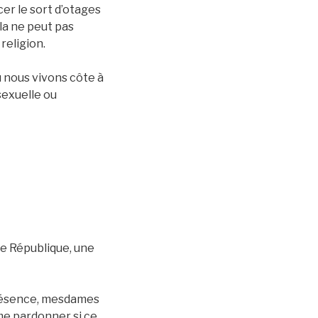
cer le sort d’otages
ela ne peut pas
religion.
ù nous vivons côte à
sexuelle ou
tte République, une
présence, mesdames
 me pardonner si ce