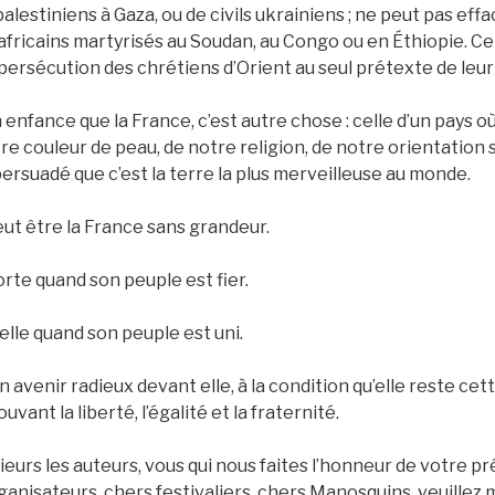
lestiniens à Gaza, ou de civils ukrainiens ; ne peut pas effa
ls africains martyrisés au Soudan, au Congo ou en Éthiopie. C
 persécution des chrétiens d’Orient au seul prétexte de leur 
 enfance que la France, c’est autre chose : celle d’un pays o
re couleur de peau, de notre religion, de notre orientation 
 persuadé que c’est la terre la plus merveilleuse au monde.
ut être la France sans grandeur.
orte quand son peuple est fier.
elle quand son peuple est uni.
n avenir radieux devant elle, à la condition qu’elle reste ce
uvant la liberté, l’égalité et la fraternité.
urs les auteurs, vous qui nous faites l’honneur de votre 
ganisateurs, chers festivaliers, chers Manosquins, veuillez