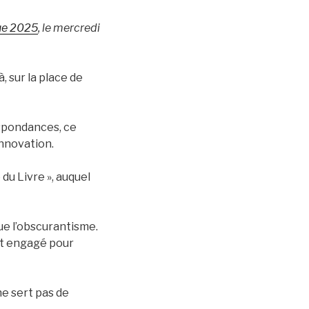
ue 2025
, le mercredi
, sur la place de
espondances, ce
innovation.
 du Livre », auquel
que l’obscurantisme.
ent engagé pour
ne sert pas de