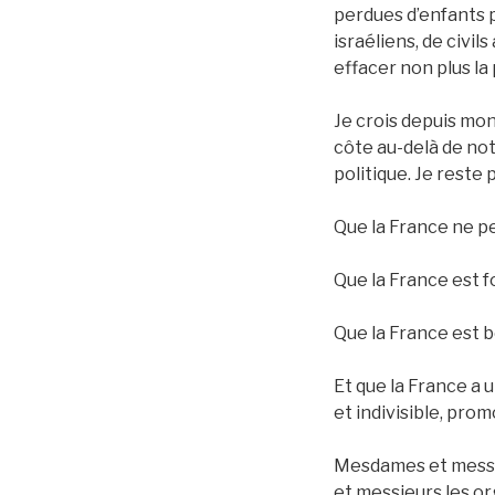
perdues d’enfants pa
israéliens, de civi
effacer non plus la
Je crois depuis mon
côte au-delà de not
politique. Je reste
Que la France ne pe
Que la France est f
Que la France est b
Et que la France a u
et indivisible, promo
Mesdames et messie
et messieurs les or