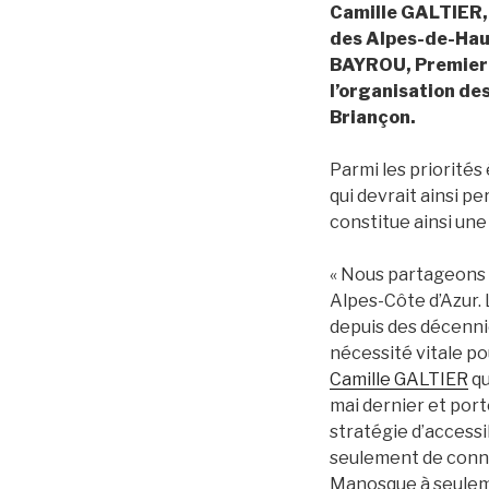
Camille GALTIER,
des Alpes-de-Haut
BAYROU, Premier m
l’organisation de
Briançon.
Parmi les priorités
qui devrait ainsi p
constitue ainsi une
« Nous partageons 
Alpes-Côte d’Azur. 
depuis des décennie
nécessité vitale po
Camille GALTIER
qu
mai dernier et port
stratégie d’accessi
seulement de conne
Manosque à seuleme