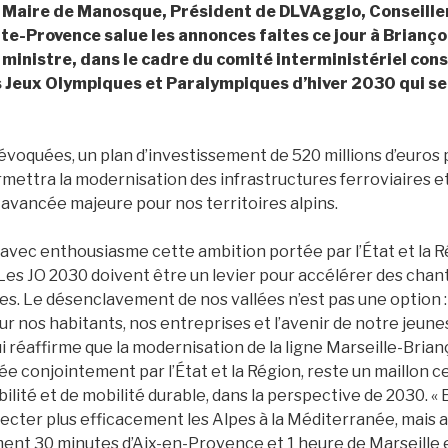
 Maire de Manosque, Président de DLVAgglo, Conseill
e-Provence salue les annonces faites ce jour à Brianço
inistre, dans le cadre du comité interministériel cons
s Jeux Olympiques et Paralympiques d’hiver 2030 qui se 
 évoquées, un plan d’investissement de 520 millions d’euros 
ermettra la modernisation des infrastructures ferroviaires e
 avancée majeure pour nos territoires alpins.
avec enthousiasme cette ambition portée par l’État et la 
Les JO 2030 doivent être un levier pour accélérer des chan
s. Le désenclavement de nos vallées n’est pas une option :
ur nos habitants, nos entreprises et l’avenir de notre jeune
i réaffirme que la modernisation de la ligne Marseille-Bria
ée conjointement par l’État et la Région, reste un maillon c
bilité et de mobilité durable, dans la perspective de 2030. «
cter plus efficacement les Alpes à la Méditerranée, mais a
nt 30 minutes d’Aix-en-Provence et 1 heure de Marseille 