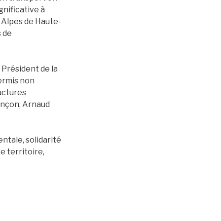
nificative à
 Alpes de Haute-
s de
, Président de la
ermis non
uctures
iançon, Arnaud
ntale, solidarité
 territoire,