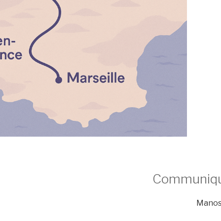
Communiqu
Manosq