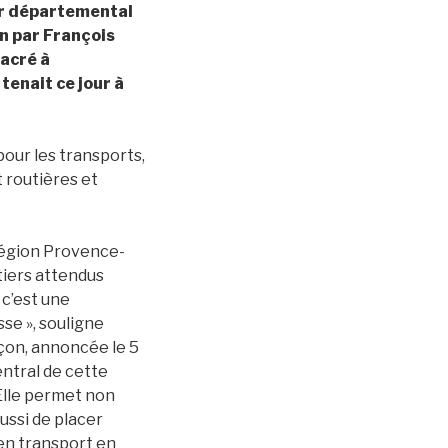
er départemental
n par François
acré à
tenait ce jour à
pour les transports,
t routières et
Région Provence-
tiers attendus
 c’est une
sse », souligne
nçon, annoncée le 5
entral de cette
 Elle permet non
ussi de placer
en transport en