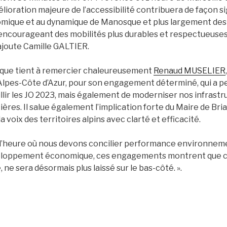
oration majeure de l’accessibilité contribuera de façon sig
nomique et au dynamique de Manosque et plus largement des
encourageant des mobilités plus durables et respectueuse
ajoute Camille GALTIER.
que tient à remercier chaleureusement
Renaud MUSELIER
pes-Côte d’Azur, pour son engagement déterminé, qui a p
llir les JO 2023, mais également de moderniser nos infrastr
tières. Il salue également l’implication forte du Maire de Br
 voix des territoires alpins avec clarté et efficacité.
À l’heure où nous devons concilier performance environneme
veloppement économique, ces engagements montrent que ce
 ne sera désormais plus laissé sur le bas-côté. ».